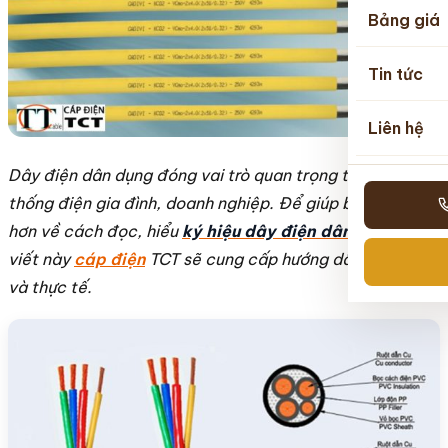
Bảng giá
Tin tức
Liên hệ
Dây điện dân dụng đóng vai trò quan trọng trong hệ
thống điện gia đình, doanh nghiệp. Để giúp bạn hiểu rõ
hơn về cách đọc, hiểu
ký hiệu dây điện dân dụng
, bài
viết này
cáp điện
TCT sẽ cung cấp hướng dẫn chi tiết
và thực tế.