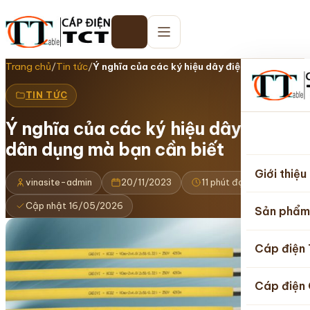
Trang chủ
/
Tin tức
/
Ý nghĩa của các ký hiệu dây điện dân…
TIN TỨC
Ý nghĩa của các ký hiệu dây điện
Trang
dân dụng mà bạn cần biết
chủ
Giới thiệu
vinasite-admin
20/11/2023
11 phút đọc
Cập nhật 16/05/2026
Sản phẩm
Cáp điện
Cáp điện 