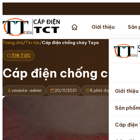
Giới thiệu
Sản 
Trang chủ
/
Tin tức
/
Cáp điện chống cháy Taya
TIN TỨC
Cáp điện chống cháy 
Trang
chủ
Giới thiệu
vinasite-admin
20/11/2021
8 phút đọc
Cập nh
Sản phẩm
Cáp điện