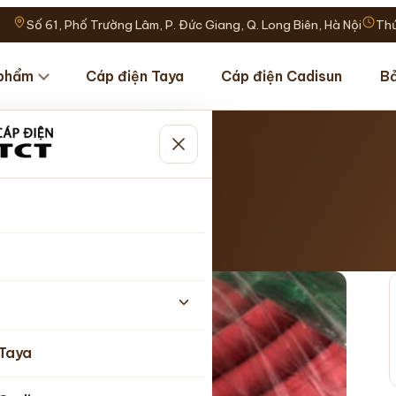
Số 61, Phố Trường Lâm, P. Đức Giang, Q. Long Biên, Hà Nội
Thứ
phẩm
Cáp điện Taya
Cáp điện Cadisun
Bả
Taya
ật 15/05/2026
 Taya