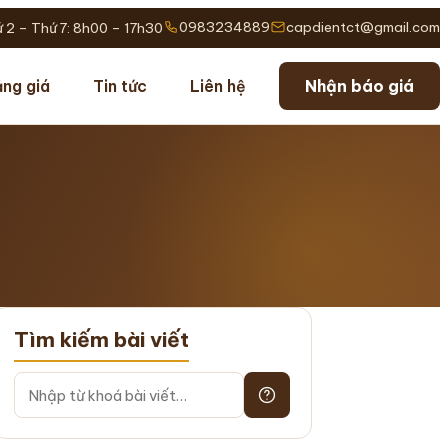
0983234889
capdientct@gmail.com
 2 – Thứ 7: 8h00 – 17h30
ng giá
Tin tức
Liên hệ
Nhận báo giá
Tìm kiếm bài viết