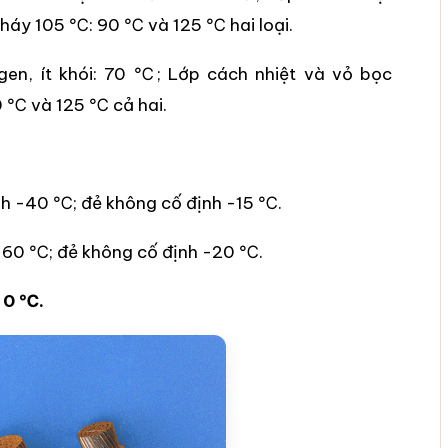
cháy 105 ℃: 90 ℃ và 125 ℃ hai loại.
en, ít khói: 70 ℃; Lớp cách nhiệt và vỏ bọc
0 ℃ và 125 ℃ cả hai.
nh -40 ℃; đẻ không cố định -15 ℃.
 -60 ℃; đẻ không cố định -20 ℃.
 0 ℃.