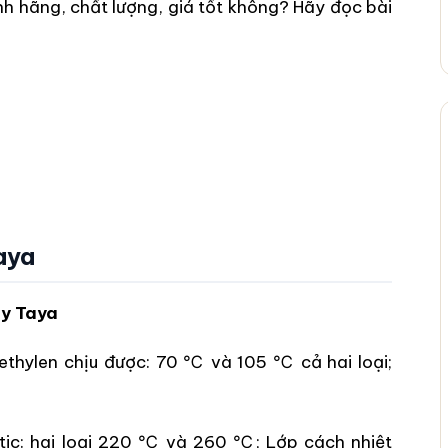
nh hãng, chất lượng, giá tốt không? Hãy đọc bài
aya
áy Taya
ethylen chịu được: 70 ℃ và 105 ℃ cả hai loại;
tic: hai loại 220 ℃ và 260 ℃; Lớp cách nhiệt