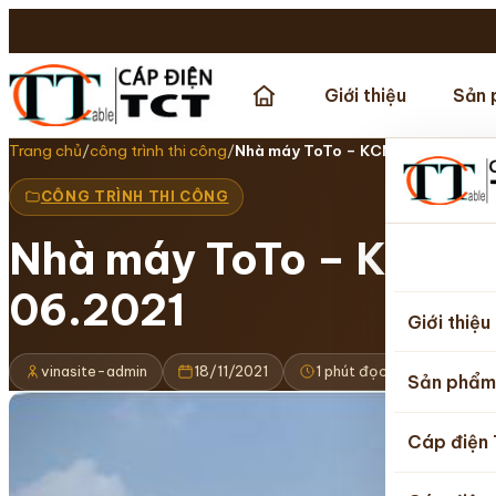
Giới thiệu
Sản 
Trang chủ
/
công trình thi công
/
Nhà máy ToTo – KCN Thăng Long I
CÔNG TRÌNH THI CÔNG
Nhà máy ToTo – KCN Th
Trang
06.2021
chủ
Giới thiệu
vinasite-admin
18/11/2021
1 phút đọc
Sản phẩm
Cáp điện