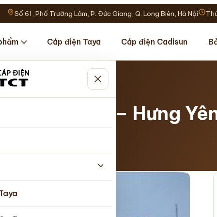
Số 61, Phố Trường Lâm, P. Đức Giang, Q. Long Biên, Hà Nội
Thứ
phẩm
Cáp điện Taya
Cáp điện Cadisun
Bả
I –…
ăng Long II – Hưng Yê
 Taya