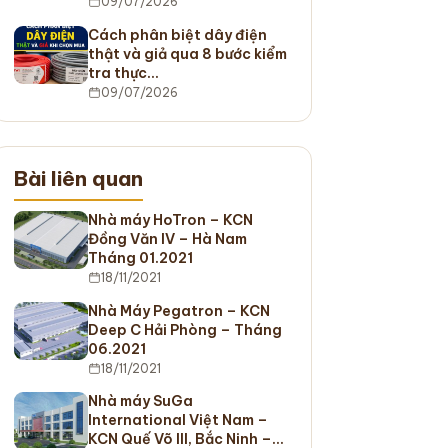
09/07/2026
Cách phân biệt dây điện
thật và giả qua 8 bước kiểm
tra thực…
09/07/2026
Bài liên quan
Nhà máy HoTron – KCN
Đồng Văn IV – Hà Nam
Tháng 01.2021
18/11/2021
Nhà Máy Pegatron – KCN
Deep C Hải Phòng – Tháng
06.2021
18/11/2021
Nhà máy SuGa
International Việt Nam –
KCN Quế Võ III, Bắc Ninh –…