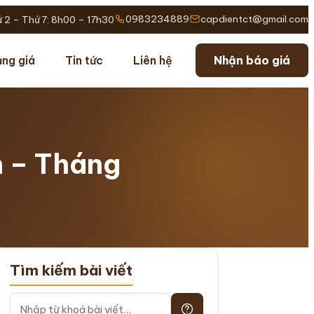
0983234889
capdientct@gmail.com
 2 – Thứ 7: 8h00 – 17h30
ng giá
Tin tức
Liên hệ
Nhận báo giá
n – Tháng
Tìm kiếm bài viết