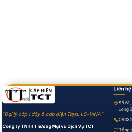
Liên hệ
Số 61,
Long B
“Đại lý cấp 1 dây & cáp điện Taya, LS-VINA”
0983
Công ty TNHH Thương Mại và Dịch Vụ TCT
Tổng 