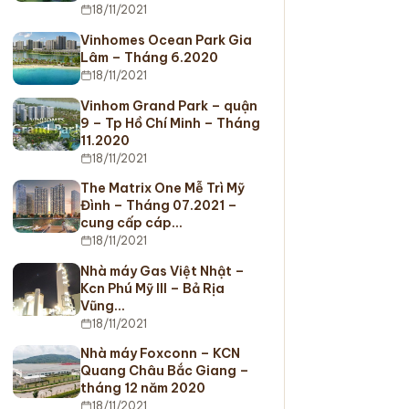
18/11/2021
Vinhomes Ocean Park Gia
Lâm – Tháng 6.2020
18/11/2021
Vinhom Grand Park – quận
9 – Tp Hồ Chí Minh – Tháng
11.2020
18/11/2021
The Matrix One Mễ Trì Mỹ
Đình – Tháng 07.2021 –
cung cấp cáp…
18/11/2021
Nhà máy Gas Việt Nhật –
Kcn Phú Mỹ III – Bả Rịa
Vũng…
18/11/2021
Nhà máy Foxconn – KCN
Quang Châu Bắc Giang –
tháng 12 năm 2020
18/11/2021