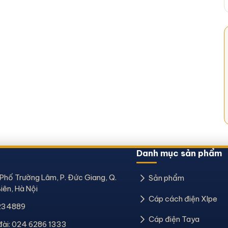
Danh mục sản phẩm
 Phố Trường Lâm, P. Đức Giang, Q.
Sản phẩm
iên, Hà Nội
Cáp cách điện Xlpe
234889
Cáp điện Taya
đài:
024 6286 1333