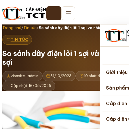
Trang chủ
/
Tin tức
/
So sánh dây điện lõi 1 sợi và nhiều…
TIN TỨC
So sánh dây điện lõi 1 sợi và nhiều
Trang
sợi
chủ
Giới thiệu
vinasite-admin
31/10/2023
10 phút đọc
Cập nhật 16/05/2026
Sản phẩm
Cáp điện
Cáp điện 