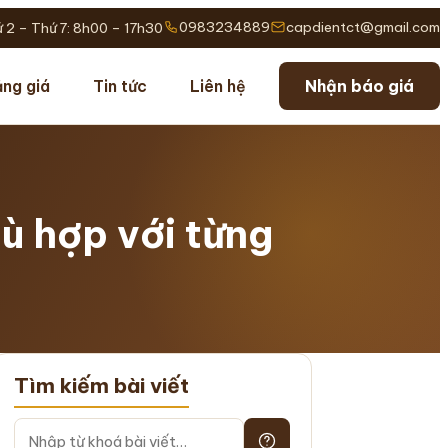
0983234889
capdientct@gmail.com
 2 – Thứ 7: 8h00 – 17h30
ng giá
Tin tức
Liên hệ
Nhận báo giá
ù hợp với từng
Tìm kiếm bài viết