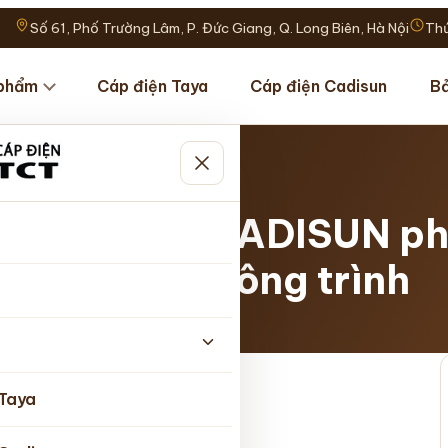
Số 61, Phố Trường Lâm, P. Đức Giang, Q. Long Biên, Hà Nội
Thứ
phẩm
Cáp điện Taya
Cáp điện Cadisun
Bả
hù…
ây cáp điện CADISUN ph
gia đình và công trình
nhật 15/05/2026
 Taya