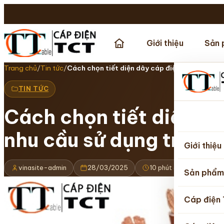
Giới thiệu
Sản 
Trang chủ
/
Tin tức
/
Cách chọn tiết diện dây cáp điện CADISUN p
TIN TỨC
Cách chọn tiết diện d
Trang
nhu cầu sử dụng trong 
chủ
Giới thiệu
vinasite-admin
28/03/2025
10 phút đọc
Cập 
Sản phẩm
Cáp điện