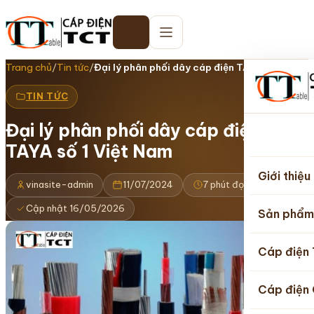
Trang chủ
/
Tin tức
/
Đại lý phân phối dây cáp điện TAYA số…
TIN TỨC
Đại lý phân phối dây cáp điện
Trang
TAYA số 1 Việt Nam
chủ
Giới thiệu
vinasite-admin
11/07/2024
7 phút đọc
Cập nhật 16/05/2026
Sản phẩm
Cáp điện
Cáp điện 