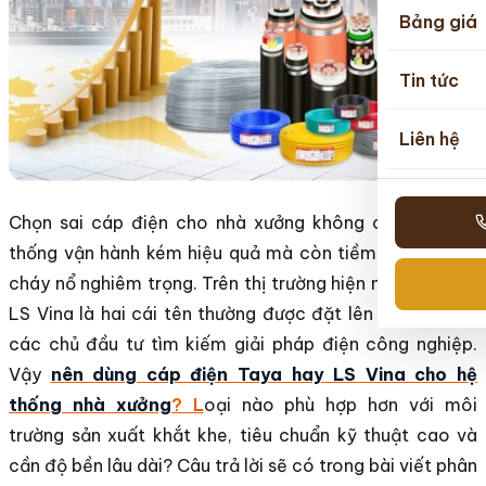
Bảng giá
Tin tức
Liên hệ
Chọn sai cáp điện cho nhà xưởng không chỉ khiến hệ
thống vận hành kém hiệu quả mà còn tiềm ẩn nguy cơ
cháy nổ nghiêm trọng. Trên thị trường hiện nay, Taya và
LS Vina là hai cái tên thường được đặt lên bàn cân khi
các chủ đầu tư tìm kiếm giải pháp điện công nghiệp.
Vậy
nên dùng cáp điện Taya hay LS Vina cho hệ
thống nhà xưởng
? L
oại nào phù hợp hơn với môi
trường sản xuất khắt khe, tiêu chuẩn kỹ thuật cao và
cần độ bền lâu dài? Câu trả lời sẽ có trong bài viết phân