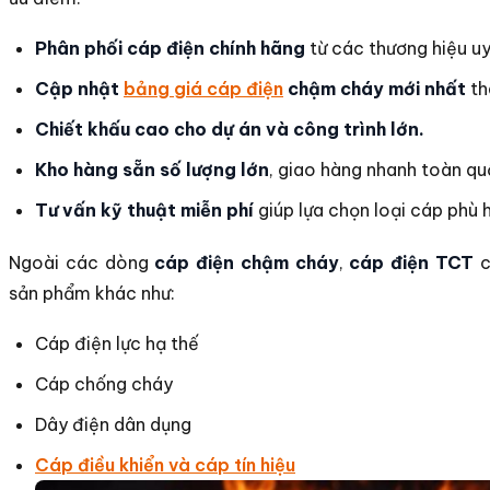
Phân phối cáp điện chính hãng
từ các thương hiệu uy 
Cập nhật
bảng giá cáp điện
chậm cháy mới nhất
th
Chiết khấu cao cho dự án và công trình lớn.
Kho hàng sẵn số lượng lớn
, giao hàng nhanh toàn qu
Tư vấn kỹ thuật miễn phí
giúp lựa chọn loại cáp phù 
Ngoài các dòng
cáp điện chậm cháy
,
cáp điện TCT
c
sản phẩm khác như:
Cáp điện lực hạ thế
Cáp chống cháy
Dây điện dân dụng
Cáp điều khiển và cáp tín hiệu