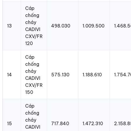
Cáp
chống
cháy
13
498.030
1.009.500
1.468.
CADIVI
CXV/FR
120
Cáp
chống
cháy
14
575.130
1.188.610
1.754.
CADIVI
CXV/FR
150
Cáp
chống
cháy
15
717.840
1.472.310
2.158.
CADIVI