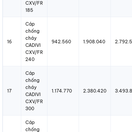
CXV/FR
185
Cáp
chống
cháy
16
942.560
1.908.040
2.792.
CADIVI
CXV/FR
240
Cáp
chống
cháy
17
1.174.770
2.380.420
3.493.
CADIVI
CXV/FR
300
Cáp
chống