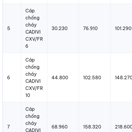
Cáp
chống
cháy
5
30.230
76.910
101.290
CADIVI
CXV/FR
6
Cáp
chống
cháy
6
44.800
102.580
148.27
CADIVI
CXV/FR
10
Cáp
chống
cháy
7
68.960
158.320
218.60
CADIVI