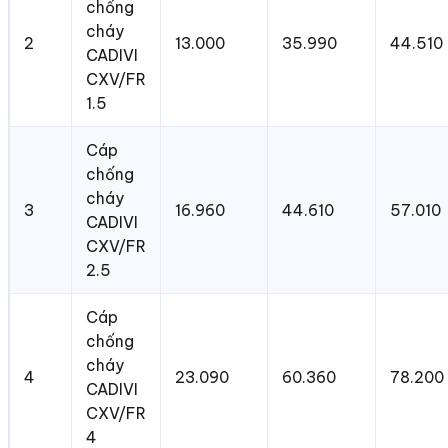
chống
cháy
2
13.000
35.990
44.510
CADIVI
CXV/FR
1.5
Cáp
chống
cháy
3
16.960
44.610
57.010
CADIVI
CXV/FR
2.5
Cáp
chống
cháy
4
23.090
60.360
78.200
CADIVI
CXV/FR
4