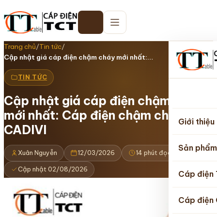
Trang chủ
/
Tin tức
/
Cập nhật giá cáp điện chậm cháy mới nhất:…
TIN TỨC
Cập nhật giá cáp điện chậm cháy
Trang
mới nhất: Cáp điện chậm cháy
chủ
Giới thiệu
CADIVI
Sản phẩm
Xuân Nguyễn
12/03/2026
14 phút đọc
Cập nhật 02/08/2026
Cáp điện
Cáp điện 