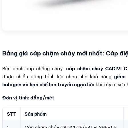
Bảng giá cáp chậm cháy mới nhất: Cáp đi
Bên cạnh cáp chống cháy,
cáp chậm cháy CADIVI 
được nhiều công trình lựa chọn nhờ khả năng
giảm 
halogen và hạn chế lan truyền ngọn lửa
khi xảy ra sự c
Đơn vị tính: đồng/mét
STT
Sản phẩm
1
Cáp chậm cháy CADIVI CE/FRT-LSHF-1.5