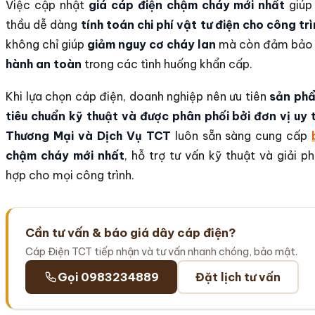
Việc cập nhật
giá cáp điện chậm cháy mới nhất
giúp
thầu dễ dàng
tính toán chi phí vật tư điện cho công tr
không chỉ giúp
giảm nguy cơ cháy lan
mà còn đảm bả
hành an toàn
trong các tình huống khẩn cấp.
Khi lựa chọn cáp điện, doanh nghiệp nên ưu tiên
sản phẩ
tiêu chuẩn kỹ thuật và được phân phối bởi đơn vị uy 
Thương Mại và Dịch Vụ TCT
luôn sẵn sàng cung cấp
chậm cháy mới nhất
, hỗ trợ tư vấn kỹ thuật và giải p
hợp cho mọi công trình.
Cần tư vấn & báo giá dây cáp điện?
Cáp Điện TCT tiếp nhận và tư vấn nhanh chóng, bảo mật.
Gọi 0983234889
Đặt lịch tư vấn