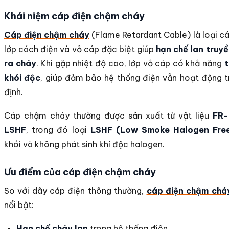
Khái niệm cáp điện chậm cháy
Cáp điện chậm cháy
(Flame Retardant Cable) là loại cá
lớp cách điện và vỏ cáp đặc biệt giúp
hạn chế lan truyề
ra cháy
. Khi gặp nhiệt độ cao, lớp vỏ cáp có khả năng
t
khói độc
, giúp đảm bảo hệ thống điện vẫn hoạt động tr
định.
Cáp chậm cháy thường được sản xuất từ vật liệu
FR-
LSHF
, trong đó loại
LSHF (Low Smoke Halogen Fre
khói và không phát sinh khí độc halogen.
Ưu điểm của cáp điện chậm cháy
So với dây cáp điện thông thường,
cáp điện chậm chá
nổi bật:
Hạn chế cháy lan
trong hệ thống điện.