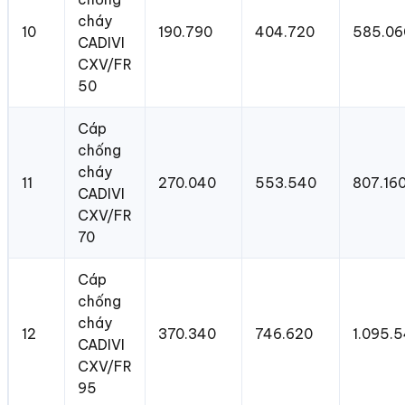
cháy
10
190.790
404.720
585.06
CADIVI
CXV/FR
50
Cáp
chống
cháy
11
270.040
553.540
807.16
CADIVI
CXV/FR
70
Cáp
chống
cháy
12
370.340
746.620
1.095.
CADIVI
CXV/FR
95