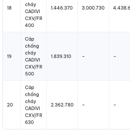
cháy
18
1.446.370
3.000.730
4.438.
CADIVI
CXV/FR
400
Cáp
chống
cháy
19
1.839.310
–
–
CADIVI
CXV/FR
500
Cáp
chống
cháy
20
2.362.780
–
–
CADIVI
CXV/FR
630