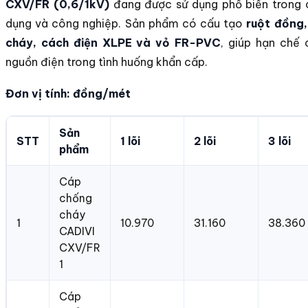
CXV/FR (0,6/1kV)
đang được sử dụng phổ biến trong 
dụng và công nghiệp. Sản phẩm có cấu tạo
ruột đồng
cháy, cách điện XLPE và vỏ FR-PVC
, giúp hạn chế 
nguồn điện trong tình huống khẩn cấp.
Đơn vị tính: đồng/mét
Sản
STT
1 lõi
2 lõi
3 lõi
phẩm
Cáp
chống
cháy
1
10.970
31.160
38.360
CADIVI
CXV/FR
1
Cáp