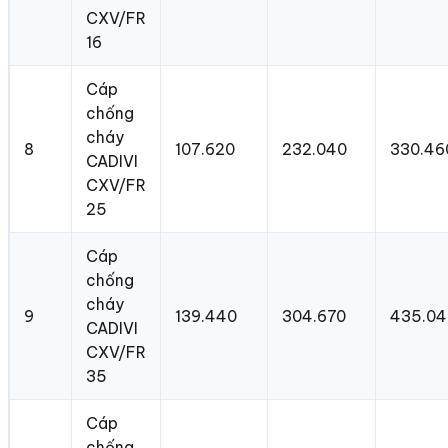
CXV/FR
16
Cáp
chống
cháy
8
107.620
232.040
330.46
CADIVI
CXV/FR
25
Cáp
chống
cháy
9
139.440
304.670
435.04
CADIVI
CXV/FR
35
Cáp
chống