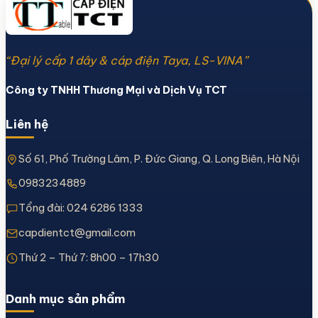
“Đại lý cấp 1 dây & cáp điện Taya, LS-VINA”
Công ty TNHH Thương Mại và Dịch Vụ TCT
Liên hệ
Số 61, Phố Trường Lâm, P. Đức Giang, Q. Long Biên, Hà Nội
0983234889
Tổng đài:
024 6286 1333
capdientct@gmail.com
Thứ 2 – Thứ 7: 8h00 – 17h30
Danh mục sản phẩm