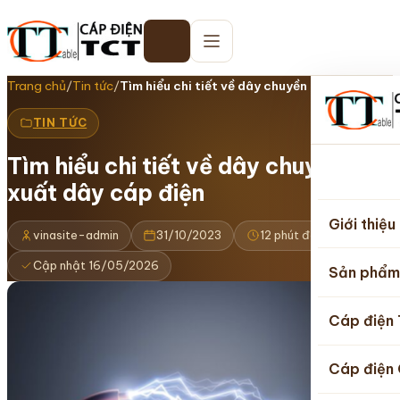
Trang chủ
/
Tin tức
/
Tìm hiểu chi tiết về dây chuyền sản xuất…
TIN TỨC
Tìm hiểu chi tiết về dây chuyền sản
Trang
xuất dây cáp điện
chủ
Giới thiệu
vinasite-admin
31/10/2023
12 phút đọc
Cập nhật 16/05/2026
Sản phẩm
Cáp điện
Cáp điện 