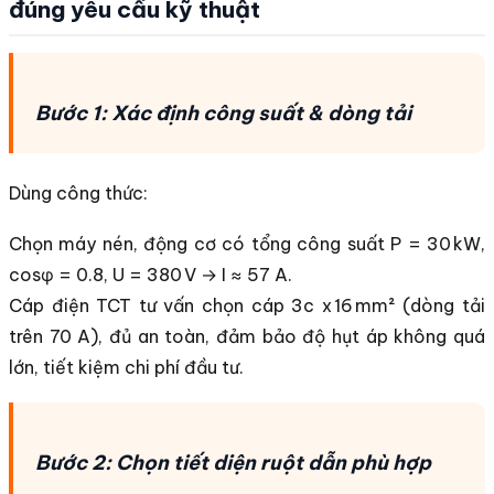
đúng yêu cầu kỹ thuật
Bước 1: Xác định công suất & dòng tải
Dùng công thức:
Chọn máy nén, động cơ có tổng công suất P = 30 kW,
cosφ = 0.8, U = 380 V → I ≈ 57 A.
Cáp điện TCT tư vấn chọn cáp 3c x 16 mm² (dòng tải
trên 70 A), đủ an toàn, đảm bảo độ hụt áp không quá
lớn, tiết kiệm chi phí đầu tư.
Bước 2: Chọn tiết diện ruột dẫn phù hợp