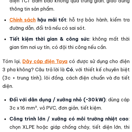
điện TCT đảm bảo không qua trung gian, giao đúng
thông tin sản phẩm.
Chính sách
hậu mãi tốt
: hỗ trợ bảo hành, kiểm tra
đường dẫn, đổi trả nếu có sai sót.
Tiết kiệm thời gian & công sức
: không mất thời
gian tìm nơi uy tín, có đội thi công nếu cần.
Tóm lại,
Dây cáp điện Taya
có được sử dụng cho điện
3 pha không? Câu trả lời là
Có
, với thiết kế chuyên biệt
(3c + trung tính), lõi đồng, cách điện chuẩn và đa tiết
diện.
Đối với dân dụng / xưởng nhỏ (~30 kW)
: dùng cáp
3c x 16 mm², vỏ PVC, đơn giản, tiết kiệm.
Công trình lớn / xưởng có môi trường nhiệt cao
:
chọn XLPE hoặc giáp chống cháy, tiết diện lớn, thi