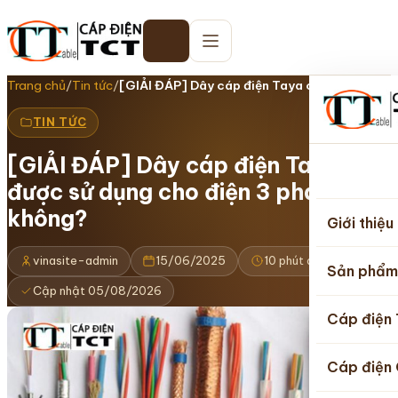
Trang chủ
/
Tin tức
/
[GIẢI ĐÁP] Dây cáp điện Taya có được sử…
TIN TỨC
[GIẢI ĐÁP] Dây cáp điện Taya có
Trang
được sử dụng cho điện 3 pha
chủ
không?
Giới thiệu
vinasite-admin
15/06/2025
10 phút đọc
Sản phẩm
Cập nhật 05/08/2026
Cáp điện
Cáp điện 