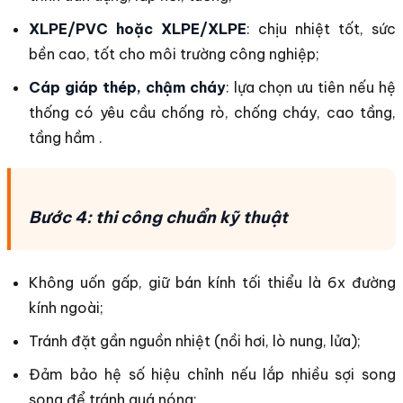
XLPE/PVC hoặc XLPE/XLPE
: chịu nhiệt tốt, sức
bền cao, tốt cho môi trường công nghiệp;
Cáp giáp thép, chậm cháy
: lựa chọn ưu tiên nếu hệ
thống có yêu cầu chống rò, chống cháy, cao tầng,
tầng hầm .
Bước 4: thi công chuẩn kỹ thuật
Không uốn gấp, giữ bán kính tối thiểu là 6x đường
kính ngoài;
Tránh đặt gần nguồn nhiệt (nồi hơi, lò nung, lửa);
Đảm bảo hệ số hiệu chỉnh nếu lắp nhiều sợi song
song để tránh quá nóng;