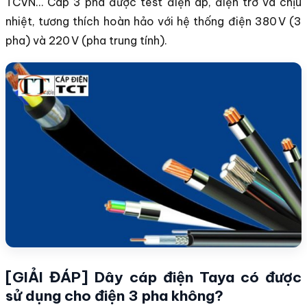
TCVN… Cáp 3 pha được test điện áp, điện trở và chịu
nhiệt, tương thích hoàn hảo với hệ thống điện 380 V (3
pha) và 220 V (pha trung tính).
[GIẢI ĐÁP] Dây cáp điện Taya có được
sử dụng cho điện 3 pha không?