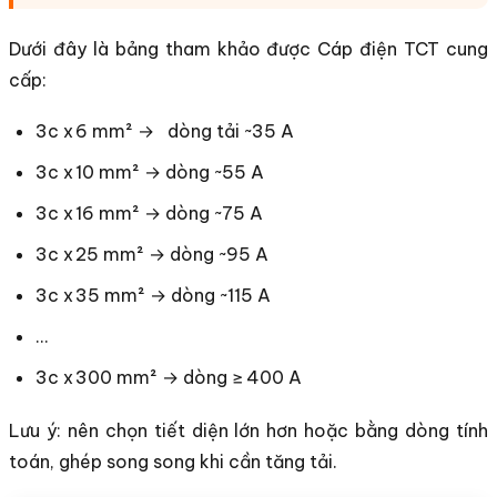
Dưới đây là bảng tham khảo được Cáp điện TCT cung
cấp:
3c x 6 mm² → dòng tải ~35 A
3c x 10 mm² → dòng ~55 A
3c x 16 mm² → dòng ~75 A
3c x 25 mm² → dòng ~95 A
3c x 35 mm² → dòng ~115 A
…
3c x 300 mm² → dòng ≥ 400 A
Lưu ý: nên chọn tiết diện lớn hơn hoặc bằng dòng tính
toán, ghép song song khi cần tăng tải.