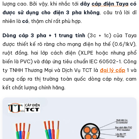
lượng cao. Bởi vậy, khi nhắc tới
dây
cáp điện Taya
có
được sử dụng cho điện 3 pha không
, câu trả lời dĩ
nhiên là
có
, thậm chí rất phù hợp.
Dòng cáp 3 pha + 1 trung tính
(3c + 1c) của Taya
được thiết kế rõ ràng cho mạng điện hạ thế (0.6/1kV),
ruột đồng, hai lớp cách điện (XLPE hoặc nhưng phổ
biến là PVC) và đáp ứng tiêu chuẩn IEC 60502-1. Công
ty TNHH Thương Mại và Dịch Vụ TCT là
đại lý cấp
1 và
cung cấp ra thị trường toàn quốc dòng cáp này, cam
kết chất lượng chính hãng.