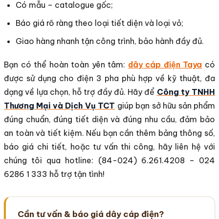
Có mẫu – catalogue gốc;
Báo giá rõ ràng theo loại tiết diện và loại vỏ;
Giao hàng nhanh tận công trình, bảo hành đầy đủ.
Bạn có thể hoàn toàn yên tâm:
dây cáp điện Taya
có
được sử dụng cho điện 3 pha phù hợp về kỹ thuật, đa
dạng về lựa chọn, hỗ trợ đầy đủ. Hãy để
Công ty TNHH
Thương Mại và Dịch Vụ TCT
giúp bạn sở hữu sản phẩm
đúng chuẩn, đúng tiết diện và đúng nhu cầu, đảm bảo
an toàn và tiết kiệm. Nếu bạn cần thêm bảng thông số,
báo giá chi tiết, hoặc tư vấn thi công, hãy liên hệ với
chúng tôi qua hotline: (84-024) 6.261.4208 – 024
6286 1 333 hỗ trợ tận tình!
Cần tư vấn & báo giá dây cáp điện?