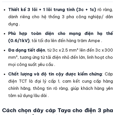
Thiết kế 3 lõi + 1 lõi trung tính (3c + 1c)
rõ ràng,
dành riêng cho hệ thống 3 pha công nghiệp/ dân
dụng .
Phù hợp toàn diện cho mạng điện hạ thế
(0.6/1 kV)
, tải tối đa lên đến hàng trăm Ampe .
Đa dạng tiết diện
, từ 3c x 2.5 mm² lên đến 3c x 300
mm², tương ứng từ tải điện nhỏ đến lớn, linh hoạt cho
mọi công suất yêu cầu .
Chất lượng và độ tin cậy được kiểm chứng
: Cáp
điện TCT là đại lý cấp 1, cam kết cung cấp hàng
chính hãng, thông tin rõ ràng, giúp khách hàng yên
tâm sử dụng lâu dài .
Cách chọn dây cáp Taya cho điện 3 pha