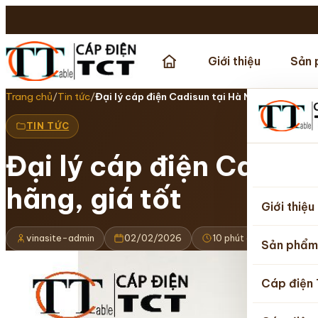
Giới thiệu
Sản 
Trang chủ
/
Tin tức
/
Đại lý cáp điện Cadisun tại Hà Nội cung…
TIN TỨC
Đại lý cáp điện Cadisu
Trang
hãng, giá tốt
chủ
Giới thiệu
vinasite-admin
02/02/2026
10 phút đọc
Cập 
Sản phẩm
Cáp điện