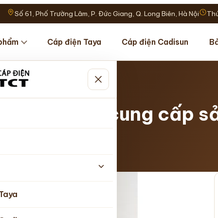
Số 61, Phố Trường Lâm, P. Đức Giang, Q. Long Biên, Hà Nội
Thứ
phẩm
Cáp điện Taya
Cáp điện Cadisun
Bả
n tại Hà Nội cung cấp 
nhật 03/08/2026
 Taya