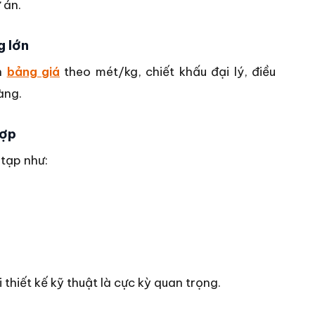
 án.
g lớn
ến
bảng giá
theo mét/kg, chiết khấu đại lý, điều
àng.
hợp
tạp như:
 thiết kế kỹ thuật là cực kỳ quan trọng.