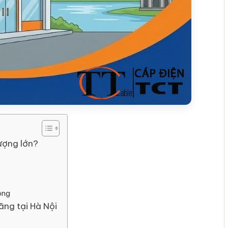
ượng lớn?
ông
ãng tại Hà Nội