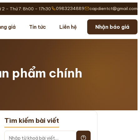
0983234889
capdientct@gmail.com
 2 – Thứ 7: 8h00 – 17h30
ng giá
Tin tức
Liên hệ
Nhận báo giá
sản phẩm chính
Tìm kiếm bài viết