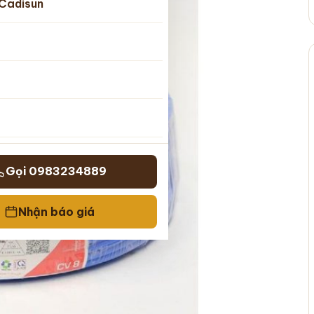
Cadisun
Gọi 0983234889
Nhận báo giá