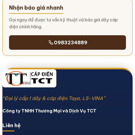
Nhận báo giá nhanh
Gọi ngay để được tư vấn kỹ thuật và báo giá dây cáp
điện chính hãng.
0983234889
“Đại lý cấp 1 dây & cáp điện Taya, LS-VINA”
Công ty TNHH Thương Mại và Dịch Vụ TCT
Liên hệ