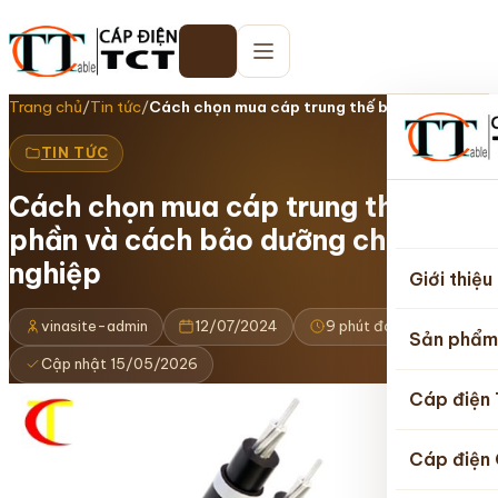
Trang chủ
/
Tin tức
/
Cách chọn mua cáp trung thế bán phần và…
TIN TỨC
Cách chọn mua cáp trung thế bán
Trang
phần và cách bảo dưỡng chuyên
chủ
nghiệp
Giới thiệu
vinasite-admin
12/07/2024
9 phút đọc
Sản phẩm
Cập nhật 15/05/2026
Cáp điện
Cáp điện 