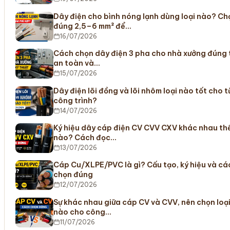
Dây điện cho bình nóng lạnh dùng loại nào? Ch
đúng 2,5–6 mm² để…
16/07/2026
Cách chọn dây điện 3 pha cho nhà xưởng đúng t
an toàn và…
15/07/2026
Dây điện lõi đồng và lõi nhôm loại nào tốt cho 
công trình?
14/07/2026
Ký hiệu dây cáp điện CV CVV CXV khác nhau th
nào? Cách đọc…
13/07/2026
Cáp Cu/XLPE/PVC là gì? Cấu tạo, ký hiệu và cá
chọn đúng
12/07/2026
Sự khác nhau giữa cáp CV và CVV, nên chọn loạ
nào cho công…
11/07/2026