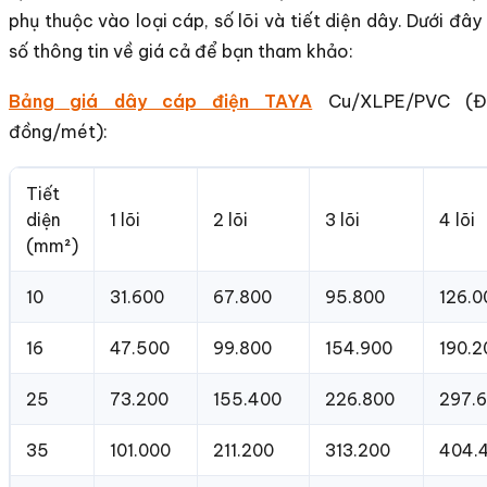
phụ thuộc vào loại cáp, số lõi và tiết diện dây. Dưới đây
số thông tin về giá cả để bạn tham khảo:
Bảng giá dây cáp điện TAYA
Cu/XLPE/PVC (Đơ
đồng/mét):
Tiết
diện
1 lõi
2 lõi
3 lõi
4 lõi
(mm²)
10
31.600
67.800
95.800
126.0
16
47.500
99.800
154.900
190.2
25
73.200
155.400
226.800
297.
35
101.000
211.200
313.200
404.