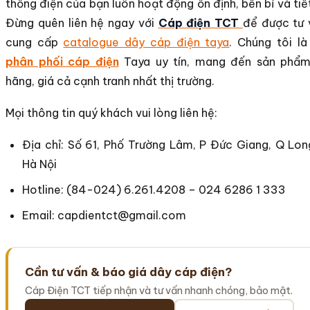
thống điện của bạn luôn hoạt động ổn định, bền bỉ và tiế
Đừng quên liên hệ ngay với
Cáp điện TCT
để được tư 
cung cấp
catalogue dây cáp điện taya
. Chúng tôi l
phân phối cáp điện
Taya uy tín, mang đến sản phẩm
hãng, giá cả cạnh tranh nhất thị trường.
Mọi thông tin quý khách vui lòng liên hệ:
Địa chỉ: Số 61, Phố Trường Lâm, P Đức Giang, Q Lon
Hà Nội
Hotline: (84-024) 6.261.4208 – 024 6286 1 333
Email: capdientct@gmail.com
Cần tư vấn & báo giá dây cáp điện?
Cáp Điện TCT tiếp nhận và tư vấn nhanh chóng, bảo mật.