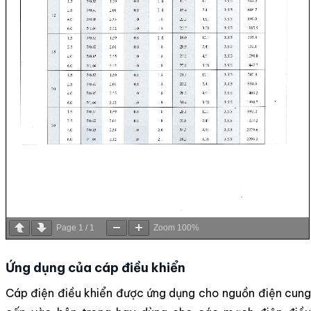
Page
1
/
1
Zoom
100%
Ứng dụng của cáp điều khiển
Cáp điện điều khiển được ứng dụng cho nguồn điện cung