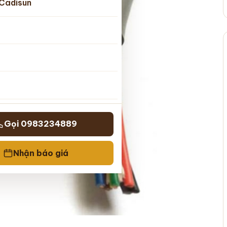
Cadisun
Gọi 0983234889
Nhận báo giá