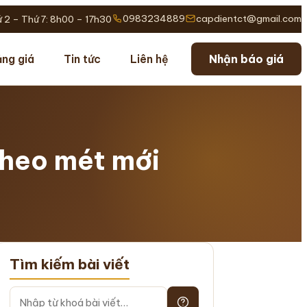
0983234889
capdientct@gmail.com
 2 – Thứ 7: 8h00 – 17h30
ng giá
Tin tức
Liên hệ
Nhận báo giá
theo mét mới
Tìm kiếm bài viết