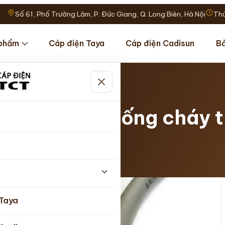
Số 61, Phố Trường Lâm, P. Đức Giang, Q. Long Biên, Hà Nội
Thứ
phẩm
Cáp điện Taya
Cáp điện Cadisun
Bả
…
điều khiển chống cháy 
nhật 06/08/2026
 Taya