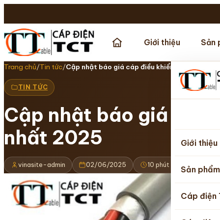
Giới thiệu
Sản 
Trang chủ
/
Tin tức
/
Cập nhật báo giá cáp điều khiển chống cháy
TIN TỨC
Cập nhật báo giá cáp 
Trang
nhất 2025
chủ
Giới thiệu
vinasite-admin
02/06/2025
10 phút đọc
Cập 
Sản phẩm
Cáp điện