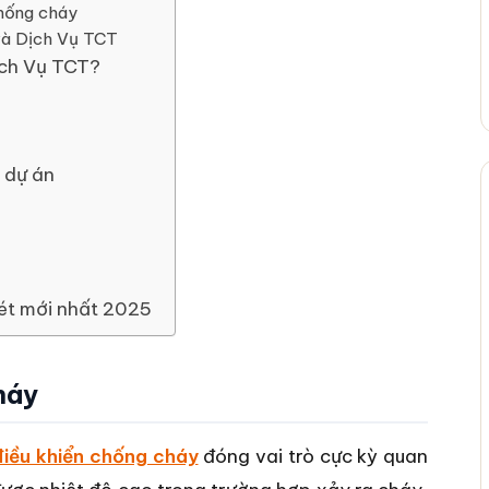
chống cháy
và Dịch Vụ TCT
ịch Vụ TCT?
 dự án
mét mới nhất 2025
háy
iều khiển chống cháy
đóng vai trò cực kỳ quan