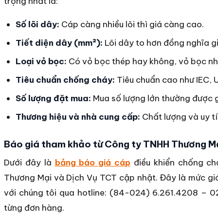
trọng nhất là:
Số lõi dây:
Cáp càng nhiều lõi thì giá càng cao.
Tiết diện dây (mm²):
Lõi dây to hơn đồng nghĩa g
Loại vỏ bọc:
Có vỏ bọc thép hay không, vỏ bọc nh
Tiêu chuẩn chống cháy:
Tiêu chuẩn cao như IEC, U
Số lượng đặt mua:
Mua số lượng lớn thường được g
Thương hiệu và nhà cung cấp:
Chất lượng và uy t
Báo giá tham khảo từ Công ty TNHH Thương Mạ
Dưới đây là
bảng báo giá cáp
điều khiển chống c
Thương Mại và Dịch Vụ TCT cập nhật. Đây là mức giá 
với chúng tôi qua hotline: (84-024) 6.261.4208 – 
từng đơn hàng.