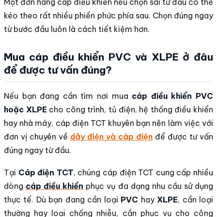
Một đơn hàng cáp điều khiển nếu chọn sai từ đầu có thể
kéo theo rất nhiều phiền phức phía sau. Chọn đúng ngay
từ bước đầu luôn là cách tiết kiệm hơn.
Mua cáp điều khiển PVC và XLPE ở đâu
để được tư vấn đúng?
Nếu bạn đang cần tìm nơi mua
cáp điều khiển PVC
hoặc XLPE
cho công trình, tủ điện, hệ thống điều khiển
hay nhà máy, cáp điện TCT khuyên bạn nên làm việc với
đơn vị chuyên về
dây điện và cáp điện
để được tư vấn
đúng ngay từ đầu.
Tại
Cáp điện TCT
, chúng cáp điện TCT cung cấp nhiều
dòng
cáp điều khiển
phục vụ đa dạng nhu cầu sử dụng
thực tế. Dù bạn đang cần loại
PVC
hay
XLPE
, cần loại
thường hay loại chống nhiễu, cần phục vụ cho công