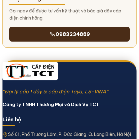
Gọi ngay để được tư vấn kỹ thuật và báo giá dây cáp
điện chính hãng.
0983234889
“Đại lý cấp 1 dây & cáp điện Taya, LS-VINA”
Công ty TNHH Thương Mại và Dịch Vụ TCT
Liên hệ
Số 61, Phố Trường Lâm, P. Đức Giang, Q. Long Biên, Hà Nội