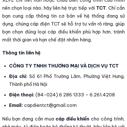
nên chọn loại nào, hãy liên hệ trực tiếp với
TCT
. Chỉ cần
bạn cung cấp thông tin cơ bản về hệ thống đang sử
dụng, chúng cáp điện TCT sẽ hỗ trợ tư vấn rõ ràng, giúp
bạn chọn đúng loại cáp điều khiển phù hợp hơn, tránh
mất thời gian và hạn chế đặt nhầm hàng.
Thông tin liên hệ
CÔNG TY TNHH THƯƠNG MẠI VÀ DỊCH VỤ TCT
Địa chỉ:
Số 61 Phố Trường Lâm, Phường Việt Hưng,
Thành phố Hà Nội
Điện thoại:
(84-024) 6 286 1333 – 6.261.4208
Email:
capdientct@gmail.com
Nếu bạn đang cần mua
cáp điều khiển
cho công trình,
nhà máy, tủ điện hoặc hệ thống kỹ thuật, hãy liên hệ với