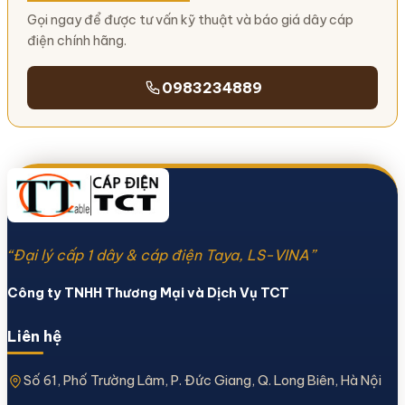
Gọi ngay để được tư vấn kỹ thuật và báo giá dây cáp
điện chính hãng.
0983234889
“Đại lý cấp 1 dây & cáp điện Taya, LS-VINA”
Công ty TNHH Thương Mại và Dịch Vụ TCT
Liên hệ
Số 61, Phố Trường Lâm, P. Đức Giang, Q. Long Biên, Hà Nội