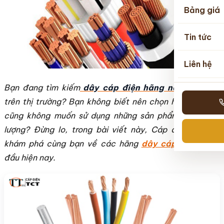
Bảng giá
Tin tức
Liên hệ
Bạn đang tìm kiếm
dây cáp điện hãng nào tốt
nhất
trên thị trường? Bạn không biết nên chọn hãng nào và
cũng không muốn sử dụng những sản phẩm kém chất
lượng? Đừng lo, trong bài viết này, Cáp điện TCT sẽ
khám phá cùng bạn về các hãng
dây cáp điện
hàng
đầu hiện nay.