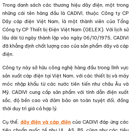
Trong danh sách các thương hiệu dây điện, một trong
những cái tên hàng đầu là CADIVI, thuộc Công ty CP
Dây cáp điện Việt Nam, là một thành viên của Tổng
Công ty CP Thiết bị Điện Việt Nam (GELEX). Với lịch sử
lâu dài từ ngày thành lập vào ngày 06/10/1975, CADIVI
đã khẳng định chất lượng cao của sản phẩm dây và cáp
điện.
Công ty này sở hữu công nghệ hàng đầu trong lĩnh vực
sản xuất cáp điện tại Việt Nam, với các thiết bị và máy
móc nhập khẩu từ các nước tiên tiến như châu Âu và
Mỹ. CADIVI cung cấp sản phẩm với tính dẫn điện xuất
sắc, độ bền cao và đảm bảo an toàn tuyệt đối, đồng
thời duy trì giá cả hợp lý.
Cụ thể,
dây điện và cáp điện
của CADIVI đáp ứng các
tiêu chuẩn quốc tế như UL, AS, BS, cũng như các tiêu