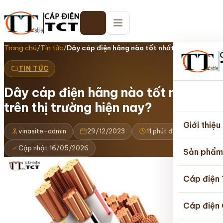
Trang chủ
/
Tin tức
/
Dây cáp điện hãng nào tốt nhất trên thị…
TIN TỨC
Dây cáp điện hãng nào tốt nhất
Trang
trên thị trường hiện nay?
chủ
Giới thiệu
vinasite-admin
29/12/2023
11 phút đọc
Cập nhật 16/05/2026
Sản phẩm
Cáp điện
Cáp điện 