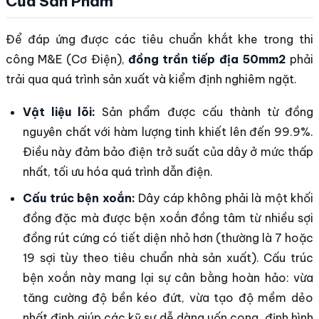
Của Sản Phẩm
Để đáp ứng được các tiêu chuẩn khắt khe trong thi
công M&E (Cơ Điện),
đồng trần tiếp địa 50mm2
phải
trải qua quá trình sản xuất và kiểm định nghiêm ngặt.
Vật liệu lõi:
Sản phẩm được cấu thành từ đồng
nguyên chất với hàm lượng tinh khiết lên đến 99.9%.
Điều này đảm bảo điện trở suất của dây ở mức thấp
nhất, tối ưu hóa quá trình dẫn điện.
Cấu trúc bện xoắn:
Dây cáp không phải là một khối
đồng đặc mà được bện xoắn đồng tâm từ nhiều sợi
đồng rút cứng có tiết diện nhỏ hơn (thường là 7 hoặc
19 sợi tùy theo tiêu chuẩn nhà sản xuất). Cấu trúc
bện xoắn này mang lại sự cân bằng hoàn hảo: vừa
tăng cường độ bền kéo đứt, vừa tạo độ mềm dẻo
nhất định giúp các kỹ sư dễ dàng uốn cong, định hình