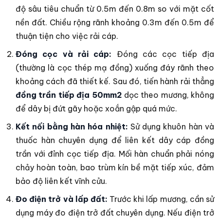
độ sâu tiêu chuẩn từ 0.5m đến 0.8m so với mặt cốt
nền đất. Chiều rộng rãnh khoảng 0.3m đến 0.5m để
thuận tiện cho việc rải cáp.
Đóng cọc và rải cáp:
Đóng các cọc tiếp địa
(thường là cọc thép mạ đồng) xuống đáy rãnh theo
khoảng cách đã thiết kế. Sau đó, tiến hành rải thẳng
đồng trần tiếp địa 50mm2
dọc theo mương, không
để dây bị đứt gãy hoặc xoắn gập quá mức.
Kết nối bằng hàn hóa nhiệt:
Sử dụng khuôn hàn và
thuốc hàn chuyên dụng để liên kết dây cáp đồng
trần với đỉnh cọc tiếp địa. Mối hàn chuẩn phải nóng
chảy hoàn toàn, bao trùm kín bề mặt tiếp xúc, đảm
bảo độ liên kết vĩnh cửu.
Đo điện trở và lấp đất:
Trước khi lấp mương, cần sử
dụng máy đo điện trở đất chuyên dụng. Nếu điện trở