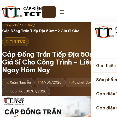
Trang chủ
/
Tin tức
/
Cáp Đồng Trần Tiếp Địa 50mm2 Giá Sỉ Cho…
TIN TỨC
Cáp Đồng Trần Tiếp Địa 50mm2
Trang
Giá Sỉ Cho Công Trình – Liên Hệ
chủ
Giới thiệu
Ngay Hôm Nay
Sản phẩm
Xuân Nguyễn
17/05/2026
15 phút đọc
Cập nhật 30/07/2026
Cáp điện
Cáp điện 