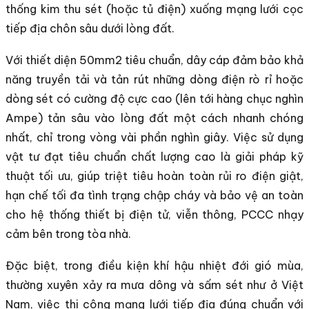
thống kim thu sét (hoặc tủ điện) xuống mạng lưới cọc
tiếp địa chôn sâu dưới lòng đất.
Với thiết diện 50mm2 tiêu chuẩn, dây cáp đảm bảo khả
năng truyền tải và tản rút những dòng điện rò rỉ hoặc
dòng sét có cường độ cực cao (lên tới hàng chục nghìn
Ampe) tản sâu vào lòng đất một cách nhanh chóng
nhất, chỉ trong vòng vài phần nghìn giây. Việc sử dụng
vật tư đạt tiêu chuẩn chất lượng cao là giải pháp kỹ
thuật tối ưu, giúp triệt tiêu hoàn toàn rủi ro điện giật,
hạn chế tối đa tình trạng chập cháy và bảo vệ an toàn
cho hệ thống thiết bị điện tử, viễn thông, PCCC nhạy
cảm bên trong tòa nhà.
Đặc biệt, trong điều kiện khí hậu nhiệt đới gió mùa,
thường xuyên xảy ra mưa dông và sấm sét như ở Việt
Nam, việc thi công mạng lưới tiếp địa đúng chuẩn với