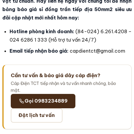
vật tư chuẩn. Hãy liên hệ ngay với chúng tôi để nhận
bảng báo giá sỉ đồng trần tiếp địa 50mm2 siêu ưu
đãi cập nhật mới nhất hôm nay:
Hotline phòng kinh doanh:
(84-024) 6.261.4208 –
024 6286 1 333 (Hỗ trợ tư vấn 24/7)
Email tiếp nhận báo giá:
capdientct@gmail.com
Cần tư vấn & báo giá dây cáp điện?
Cáp Điện TCT tiếp nhận và tư vấn nhanh chóng, bảo
mật.
Gọi 0983234889
Đặt lịch tư vấn