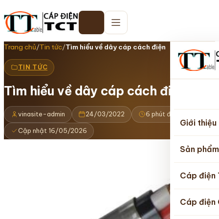
Trang chủ
/
Tin tức
/
Tìm hiểu về dây cáp cách điện
TIN TỨC
Tìm hiểu về dây cáp cách điện
Trang
chủ
vinasite-admin
24/03/2022
6 phút đọc
Giới thiệu
Cập nhật 16/05/2026
Sản phẩm
Cáp điện
Cáp điện 