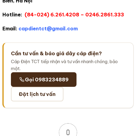
Biên, Hà Nội
Hotline:
(84-024) 6.261.4208 – 0246.2861.333
Email:
capdientct@gmail.com
Cần tư vấn & báo giá dây cáp điện?
Cáp Điện TCT tiếp nhận và tư vấn nhanh chóng, bảo
mật.
Gọi 0983234889
Đặt lịch tư vấn
0