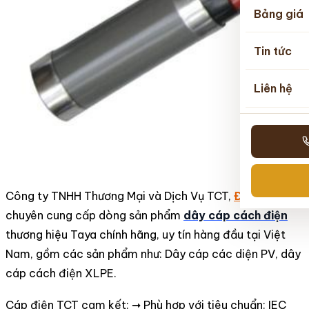
Bảng giá
Tin tức
Liên hệ
Công ty TNHH Thương Mại và Dịch Vụ TCT,
Đại lý cấp
1
chuyên cung cấp dòng sản phẩm
dây cáp cách điện
thương hiệu Taya chính hãng, uy tín
hàng đầu tại Việt
Nam, gồm các sản phẩm như: Dây cáp các diện PV, dây
cáp cách điện
XLPE.
Cáp điện TCT
cam kết: ➞ Phù hợp với tiêu chuẩn: IEC