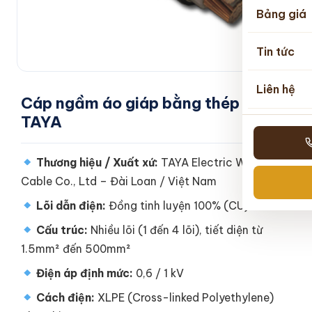
Bảng giá
Tin tức
Liên hệ
Cáp ngầm áo giáp bằng thép –
TAYA
Thương hiệu / Xuất xứ:
TAYA Electric Wire &
Cable Co., Ltd – Đài Loan / Việt Nam
Lõi dẫn điện:
Đồng tinh luyện 100% (CU)
Cấu trúc:
Nhiều lõi (1 đến 4 lõi), tiết diện từ
1.5mm² đến 500mm²
Điện áp định mức:
0,6 / 1 kV
Cách điện:
XLPE (Cross-linked Polyethylene)