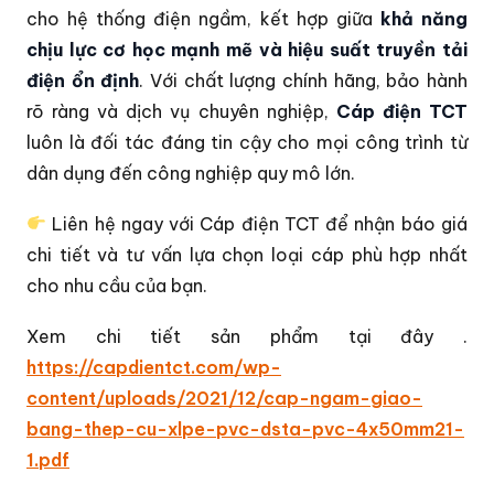
cho hệ thống điện ngầm, kết hợp giữa
khả năng
chịu lực cơ học mạnh mẽ và hiệu suất truyền tải
điện ổn định
. Với chất lượng chính hãng, bảo hành
rõ ràng và dịch vụ chuyên nghiệp,
Cáp điện TCT
luôn là đối tác đáng tin cậy cho mọi công trình từ
dân dụng đến công nghiệp quy mô lớn.
Liên hệ ngay với Cáp điện TCT để nhận báo giá
chi tiết và tư vấn lựa chọn loại cáp phù hợp nhất
cho nhu cầu của bạn.
Xem chi tiết sản phẩm tại đây .
https://capdientct.com/wp-
content/uploads/2021/12/cap-ngam-giao-
bang-thep-cu-xlpe-pvc-dsta-pvc-4x50mm21-
1.pdf