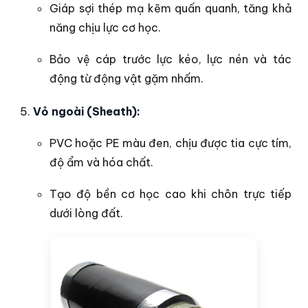
Giáp sợi thép mạ kẽm quấn quanh, tăng khả
năng chịu lực cơ học.
Bảo vệ cáp trước lực kéo, lực nén và tác
động từ động vật gặm nhấm.
Vỏ ngoài (Sheath):
PVC hoặc PE màu đen, chịu được tia cực tím,
độ ẩm và hóa chất.
Tạo độ bền cơ học cao khi chôn trực tiếp
dưới lòng đất.