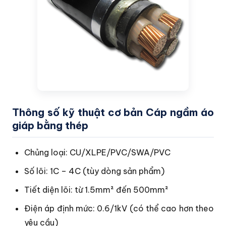
Thông số kỹ thuật cơ bản Cáp ngầm áo
giáp bằng thép
Chủng loại: CU/XLPE/PVC/SWA/PVC
Số lõi: 1C – 4C (tùy dòng sản phẩm)
Tiết diện lõi: từ 1.5mm² đến 500mm²
Điện áp định mức: 0.6/1kV (có thể cao hơn theo
yêu cầu)