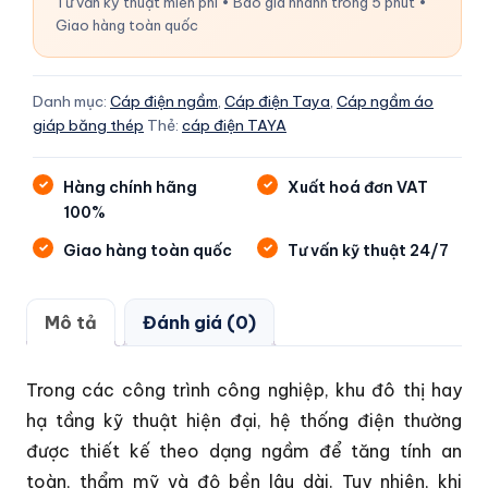
Tư vấn kỹ thuật miễn phí • Báo giá nhanh trong 5 phút •
Giao hàng toàn quốc
Danh mục:
Cáp điện ngầm
,
Cáp điện Taya
,
Cáp ngầm áo
giáp băng thép
Thẻ:
cáp điện TAYA
Hàng chính hãng
Xuất hoá đơn VAT
100%
Giao hàng toàn quốc
Tư vấn kỹ thuật 24/7
Mô tả
Đánh giá (0)
Trong các công trình công nghiệp, khu đô thị hay
hạ tầng kỹ thuật hiện đại, hệ thống điện thường
được thiết kế theo dạng ngầm để tăng tính an
toàn, thẩm mỹ và độ bền lâu dài. Tuy nhiên, khi