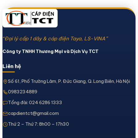
“Đại lý cấp 1 dây & cáp điện Taya, LS-VINA”
Công ty TNHH Thương Mại và Dịch Vụ TCT
Liên hệ
Số 61, Phố Trường Lâm, P. Đức Giang, Q. Long Biên, Hà Nội
0983234889
Tổng đài:
024 6286 1333
capdientct@gmail.com
Thứ 2 – Thứ 7: 8h00 – 17h30