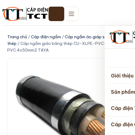
Trang chủ
/
Cáp điện ngầm
/
Cáp ngầm áo giáp sợi
thép
/ Cáp ngầm giáo băng thép CU-XLPE-PVC-DSTA-
PVC 4x50mm2 TAYA
Trang
chủ
Giới thiệu
Sản phẩm
Cáp điện
Cáp điện 