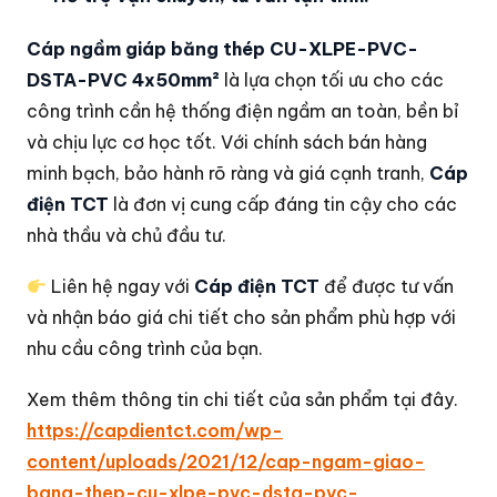
Cáp ngầm giáp băng thép CU-XLPE-PVC-
DSTA-PVC 4x50mm²
là lựa chọn tối ưu cho các
công trình cần hệ thống điện ngầm an toàn, bền bỉ
và chịu lực cơ học tốt. Với chính sách bán hàng
minh bạch, bảo hành rõ ràng và giá cạnh tranh,
Cáp
điện TCT
là đơn vị cung cấp đáng tin cậy cho các
nhà thầu và chủ đầu tư.
Liên hệ ngay với
Cáp điện TCT
để được tư vấn
và nhận báo giá chi tiết cho sản phẩm phù hợp với
nhu cầu công trình của bạn.
Xem thêm thông tin chi tiết của sản phẩm tại đây.
https://capdientct.com/wp-
content/uploads/2021/12/cap-ngam-giao-
bang-thep-cu-xlpe-pvc-dsta-pvc-