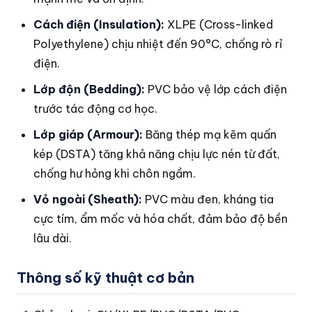
Cách điện (Insulation):
XLPE (Cross-linked
Polyethylene) chịu nhiệt đến 90°C, chống rò rỉ
điện.
Lớp độn (Bedding):
PVC bảo vệ lớp cách điện
trước tác động cơ học.
Lớp giáp (Armour):
Băng thép mạ kẽm quấn
kép (DSTA) tăng khả năng chịu lực nén từ đất,
chống hư hỏng khi chôn ngầm.
Vỏ ngoài (Sheath):
PVC màu đen, kháng tia
cực tím, ẩm mốc và hóa chất, đảm bảo độ bền
lâu dài.
Thông số kỹ thuật cơ bản