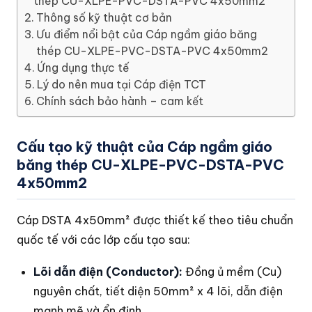
thép CU-XLPE-PVC-DSTA-PVC 4x50mm2
Thông số kỹ thuật cơ bản
Ưu điểm nổi bật của Cáp ngầm giáo băng
thép CU-XLPE-PVC-DSTA-PVC 4x50mm2
Ứng dụng thực tế
Lý do nên mua tại Cáp điện TCT
Chính sách bảo hành – cam kết
Cấu tạo kỹ thuật của Cáp ngầm giáo
băng thép CU-XLPE-PVC-DSTA-PVC
4x50mm2
Cáp DSTA 4x50mm² được thiết kế theo tiêu chuẩn
quốc tế với các lớp cấu tạo sau:
Lõi dẫn điện (Conductor):
Đồng ủ mềm (Cu)
nguyên chất, tiết diện 50mm² x 4 lõi, dẫn điện
mạnh mẽ và ổn định.