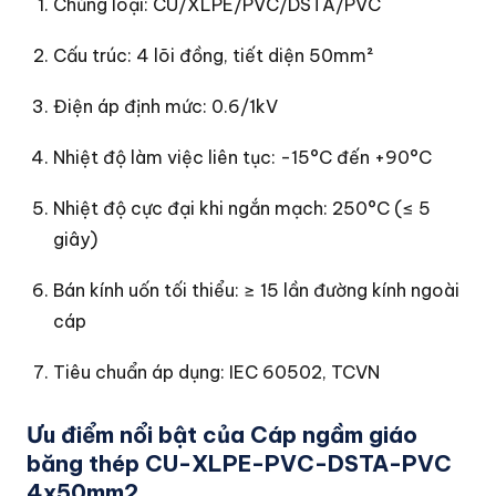
Chủng loại: CU/XLPE/PVC/DSTA/PVC
Cấu trúc: 4 lõi đồng, tiết diện 50mm²
Điện áp định mức: 0.6/1kV
Nhiệt độ làm việc liên tục: -15°C đến +90°C
Nhiệt độ cực đại khi ngắn mạch: 250°C (≤ 5
giây)
Bán kính uốn tối thiểu: ≥ 15 lần đường kính ngoài
cáp
Tiêu chuẩn áp dụng: IEC 60502, TCVN
Ưu điểm nổi bật của Cáp ngầm giáo
băng thép CU-XLPE-PVC-DSTA-PVC
4x50mm2