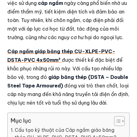
việc sử dụng
cáp ngầm
ngày càng phổ biến nhờ ưu
điểm thẩm mỹ, tiết kiệm diện tích và đảm bảo an
toàn. Tuy nhiên, khi chôn ngầm, cáp điện phải đối
mặt với áp lực cơ học từ đất, tác động của môi
trường, cũng như các nguy cơ hư hại do ngoại lực.
Cáp ngầm giáp băng thép CU-XLPE-PVC-
DSTA-PVC 4x50mm²
được thiết kế đặc biệt để
khắc phục những rủi ro này. Với cấu tạo nhiều lớp
bảo vệ, trong đó
giáp băng thép (DSTA – Double
Steel Tape Armoured)
đóng vai trò then chốt, loại
cáp này mang đến khả năng truyền tải điện ổn định,
chịu lực nén tốt và tuổi thọ sử dụng lâu dài.
Mục lục
Cấu tạo kỹ thuật của Cáp ngầm giáo băng