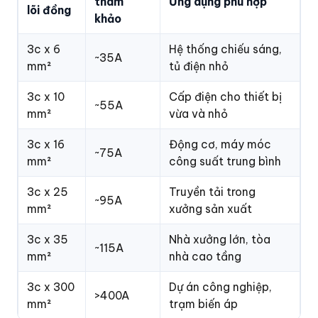
tham
Ứng dụng phù hợp
lõi đồng
khảo
3c x 6
Hệ thống chiếu sáng,
~35A
mm²
tủ điện nhỏ
3c x 10
Cấp điện cho thiết bị
~55A
mm²
vừa và nhỏ
3c x 16
Động cơ, máy móc
~75A
mm²
công suất trung bình
3c x 25
Truyền tải trong
~95A
mm²
xưởng sản xuất
3c x 35
Nhà xưởng lớn, tòa
~115A
mm²
nhà cao tầng
3c x 300
Dự án công nghiệp,
>400A
mm²
trạm biến áp