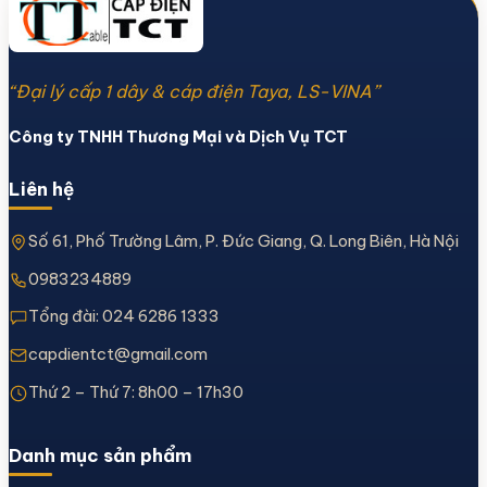
“Đại lý cấp 1 dây & cáp điện Taya, LS-VINA”
Công ty TNHH Thương Mại và Dịch Vụ TCT
Liên hệ
Số 61, Phố Trường Lâm, P. Đức Giang, Q. Long Biên, Hà Nội
0983234889
Tổng đài:
024 6286 1333
capdientct@gmail.com
Thứ 2 – Thứ 7: 8h00 – 17h30
Danh mục sản phẩm