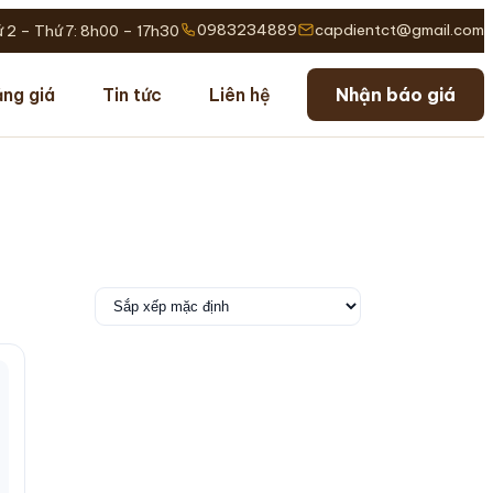
0983234889
capdientct@gmail.com
 2 – Thứ 7: 8h00 – 17h30
ng giá
Tin tức
Liên hệ
Nhận báo giá