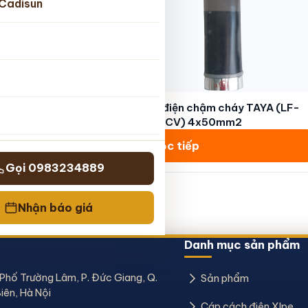
Cadisun
m cháy TAYA (LF-
Cáp điện chậm cháy TAYA (LF-
95mm2
FPR-CV) 4x50mm2
Đọc tiếp
Gọi 0983234889
Nhận báo giá
Danh mục sản phẩm
 Phố Trường Lâm, P. Đức Giang, Q.
Sản phẩm
iên, Hà Nội
Cáp cách điện Xlpe