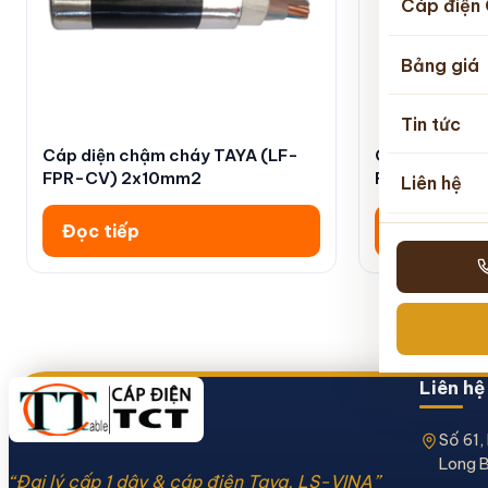
Cáp điện 
Bảng giá
Tin tức
Cáp diện chậm cháy TAYA (LF-
Cáp điện chậ
FPR-CV) 2x10mm2
FPR-CV) 1x
Liên hệ
Đọc tiếp
Đọc tiếp
Liên hệ
Số 61,
Long B
“Đại lý cấp 1 dây & cáp điện Taya, LS-VINA”