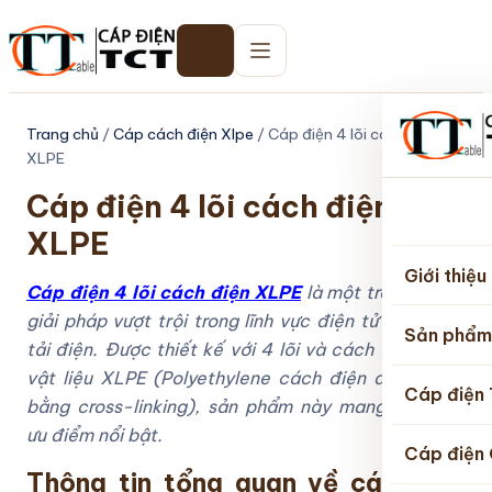
Trang chủ
/
Cáp cách điện Xlpe
/ Cáp điện 4 lõi cách điện
XLPE
Cáp điện 4 lõi cách điện
Trang
XLPE
chủ
Giới thiệu
Cáp điện 4 lõi cách điện XLPE
là một trong những
giải pháp vượt trội trong lĩnh vực điện tử và truyền
Sản phẩm
tải điện. Được thiết kế với 4 lõi và cách điện bằng
vật liệu XLPE (Polyethylene cách điện được xử lý
Cáp điện
bằng cross-linking), sản phẩm này mang lại nhiều
ưu điểm nổi bật.
Cáp điện 
Thông tin tổng quan về cáp điện