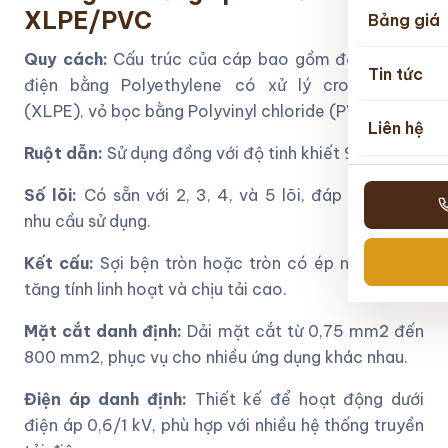
XLPE/PVC
Bảng giá
Quy cách:
Cấu trúc của cáp bao gồm đồng, cách
Tin tức
điện bằng Polyethylene có xử lý cross-linking
(XLPE), vỏ bọc bằng Polyvinyl chloride (PVC).
Liên hệ
Ruột dẫn:
Sử dụng đồng với độ tinh khiết 99,99%.
Số lõi:
Có sẵn với 2, 3, 4, và 5 lõi, đáp ứng nhiều
nhu cầu sử dụng.
Kết cấu:
Sợi bện tròn hoặc tròn có ép nén cấp 2,
tăng tính linh hoạt và chịu tải cao.
Mặt cắt danh định:
Dải mặt cắt từ 0,75 mm2 đến
800 mm2, phục vụ cho nhiều ứng dụng khác nhau.
Điện áp danh định:
Thiết kế để hoạt động dưới
điện áp 0,6/1 kV, phù hợp với nhiều hệ thống truyền