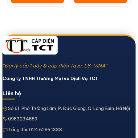
“Đại lý cấp 1 dây & cáp điện Taya, LS-VINA”
Công ty TNHH Thương Mại và Dịch Vụ TCT
Liên hệ
Số 61, Phố Trường Lâm, P. Đức Giang, Q. Long Biên, Hà Nội
0983234889
Tổng đài:
024 6286 1333