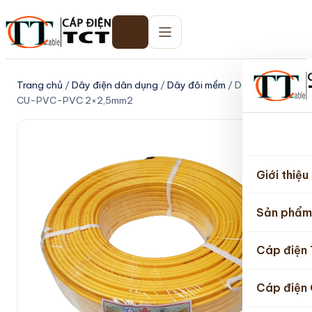
Trang chủ
/
Dây điện dân dụng
/
Dây đôi mềm
/ Dây đôi mềm
CU-PVC-PVC 2×2,5mm2
Trang
chủ
Giới thiệu
Sản phẩm
Cáp điện
Cáp điện 