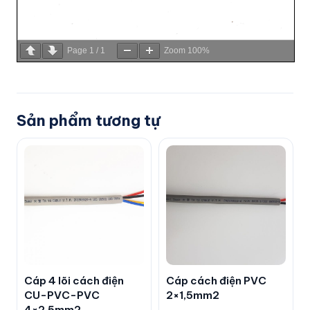
Page
1
/
1
Zoom
100%
Sản phẩm tương tự
Cáp 4 lõi cách điện
Cáp cách điện PVC
CU-PVC-PVC
2×1,5mm2
4×2,5mm2