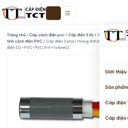
Trang chủ
/
Cáp cách điện pvc
/
Cáp điện 3 lõi + 1 lõi trung
tính cách điện PVC
/ Cáp điện 3 pha+1trung tính bọc cách
điện CU-PVC-PVC 3×6+1x4mm2
Trang
chủ
Giới thiệu
Sản phẩm
Cáp điện
Cáp điện 