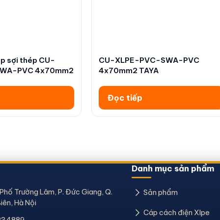
p sợi thép CU-
CU-XLPE-PVC-SWA-PVC
SWA-PVC 4x70mm2
4x70mm2 TAYA
Đọc tiếp
Danh mục sản phẩm
 Phố Trường Lâm, P. Đức Giang, Q.
Sản phẩm
iên, Hà Nội
Cáp cách điện Xlpe
234889