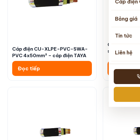
Cáp điện 
Bảng giá
Tin tức
Cáp điện ngầ
Cáp điện CU-XLPE-PVC-SWA-
sợi thép|cáp 
Liên hệ
PVC 4x50mm² – cáp điện TAYA
Đọc tiếp
Đọc tiếp