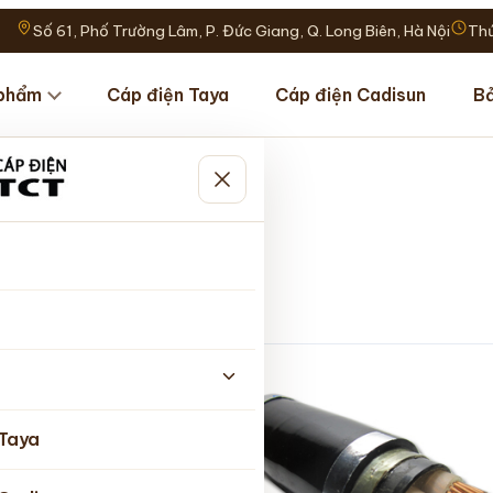
Số 61, Phố Trường Lâm, P. Đức Giang, Q. Long Biên, Hà Nội
Thứ
phẩm
Cáp điện Taya
Cáp điện Cadisun
Bả
̣i thép
 Taya