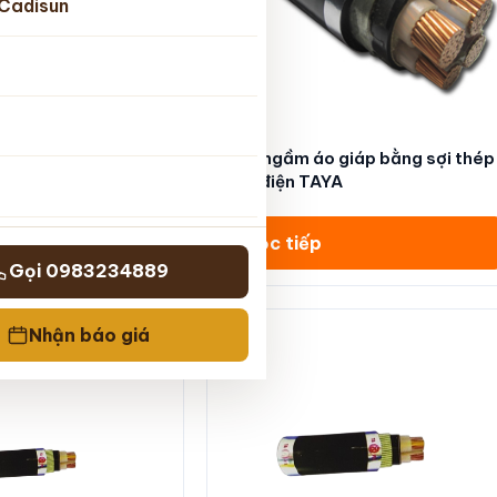
Cadisun
m áp giáp sợi nhôm-
Cáp ngầm áo giáp bằng sợi thép
điện TAYA
cáp điện TAYA
Đọc tiếp
Gọi 0983234889
Nhận báo giá