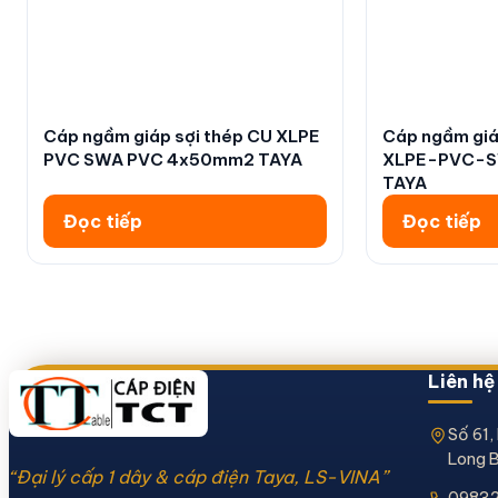
Cáp ngầm giáp sợi thép CU XLPE
Cáp ngầm giá
PVC SWA PVC 4x50mm2 TAYA
XLPE-PVC-
TAYA
Đọc tiếp
Đọc tiếp
Liên hệ
Số 61,
Long B
“Đại lý cấp 1 dây & cáp điện Taya, LS-VINA”
0983