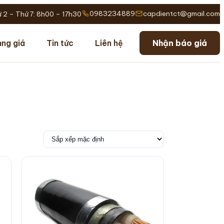
0983234889
capdientct@gmail.com
 2 – Thứ 7: 8h00 – 17h30
ng giá
Tin tức
Liên hệ
Nhận báo giá