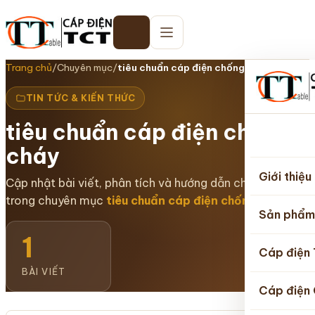
Trang chủ
/
Chuyên mục
/
tiêu chuẩn cáp điện chống cháy
TIN TỨC & KIẾN THỨC
tiêu chuẩn cáp điện chống
Trang
cháy
chủ
Giới thiệu
Cập nhật bài viết, phân tích và hướng dẫn chuyên sâu
trong chuyên mục
tiêu chuẩn cáp điện chống cháy
.
Sản phẩm
1
Cáp điện
BÀI VIẾT
Cáp điện 