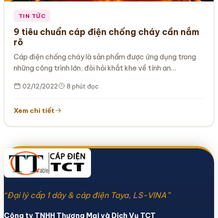
TIN TỨC
9 tiêu chuẩn cáp điện chống cháy cần nắm
rõ
Cáp điện chống cháy là sản phẩm được ứng dụng trong
những công trình lớn, đòi hỏi khắt khe về tính an…
02/12/2022
8 phút đọc
Xem chi tiết
“Đại lý cấp 1 dây & cáp điện Taya, LS-VINA”
Công ty TNHH Thương Mại và Dịch Vụ TCT