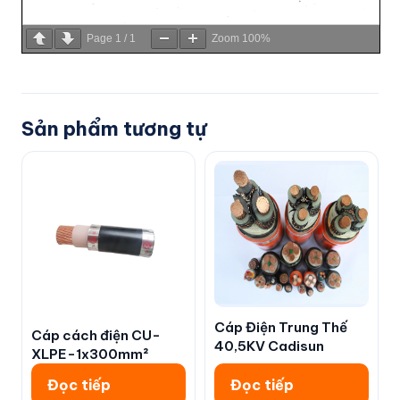
Page
1
/
1
Zoom
100%
Sản phẩm tương tự
Cáp Điện Trung Thế
Cáp cách điện CU-
40,5KV Cadisun
XLPE-1x300mm²
Đọc tiếp
Đọc tiếp