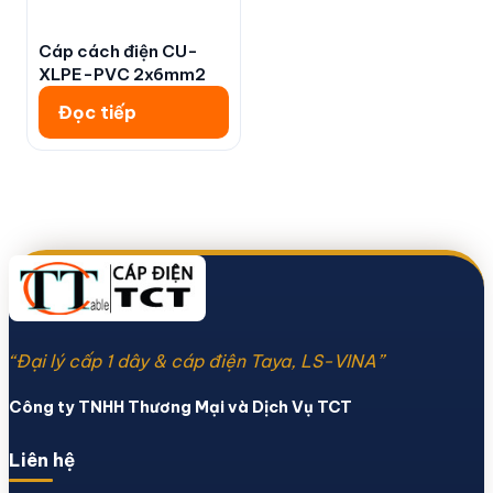
Cáp cách điện CU-
XLPE-PVC 2x6mm2
Đọc tiếp
“Đại lý cấp 1 dây & cáp điện Taya, LS-VINA”
Công ty TNHH Thương Mại và Dịch Vụ TCT
Liên hệ